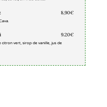
z
8,90€
Cava.
i
9.20€
citron vert, sirop de vanille, jus de