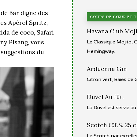
de Bar digne des
COUPS DE CŒUR ET 
es Apérol Spritz,
Havana Club Moj
tida de coco, Safari
nny Pisang, vous
Le Classique Mojito, C
 suggestions du
Hemingway.
Arduenna Gin
Citron vert, Baies de
Duvel Au fût.
La Duvel est servie au 
Scotch C.T.S. 25 c
Le Scotch par excellenc