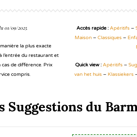
 du 01/09/2025
.
Accès rapide :
Apéritifs
–
Maison
–
Classiques
–
Enf
a manière la plus exacte
à l’entrée du restaurant et
 cas de différence. Prix
Quick view :
Apéritifs
–
Sug
vice compris.
van het huis
–
Klassiekers
s Suggestions du Bar