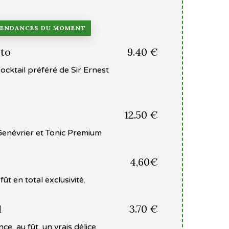
TENDANCES DU MOMENT
ito
9.40 €
ocktail préféré de Sir Ernest
12.50 €
 Genévrier et Tonic Premium
4,60€
fût en total exclusivité.
l
3.70 €
e, au fût, un vrais délice.