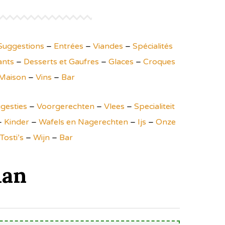
Suggestions
–
Entrées
–
Viandes
–
Spécialités
ants
–
Desserts et Gaufres
–
Glaces
–
Croques
Maison
–
Vins
–
Bar
gesties
–
Voorgerechten
–
Vlees
–
Specialiteit
–
Kinder
–
Wafels en Nagerechten
–
Ijs
–
Onze
Tosti’s
–
Wijn
–
Bar
man